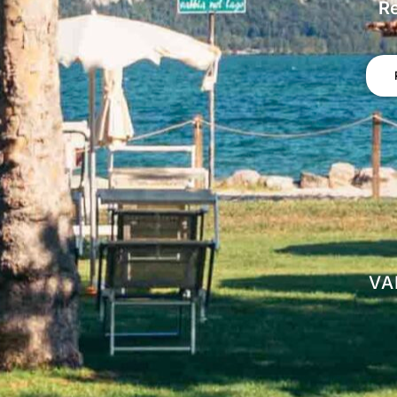
Re
VA