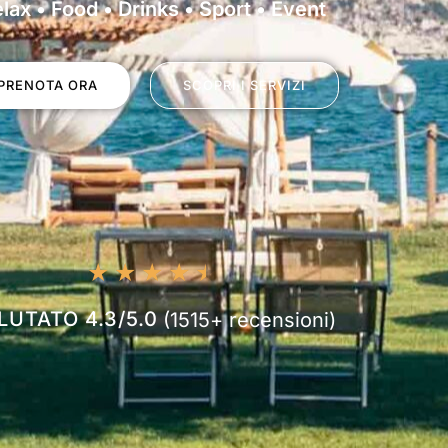
lax • Food • Drinks • Sport • Event
PRENOTA ORA
SCOPRI I SERVIZI
★
★
★
★
★
LUTATO 4.3/5.0
(1515+ recensioni)